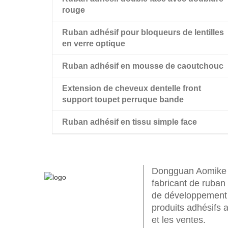
rouge
Ruban adhésif pour bloqueurs de lentilles
en verre optique
Ruban adhésif en mousse de caoutchouc
Extension de cheveux dentelle front
support toupet perruque bande
Ruban adhésif en tissu simple face
perruque ruban adhésif double face
Dongguan Aomike In
fabricant de ruban
de développement 
produits adhésifs 
et les ventes.