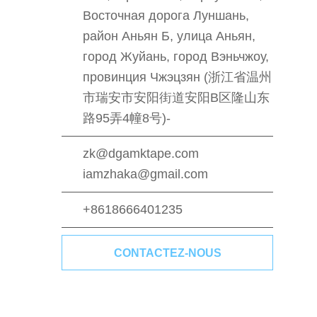
Восточная дорога Луншань,
район Аньян Б, улица Аньян,
город Жуйань, город Вэньчжоу,
провинция Чжэцзян (浙江省温州
市瑞安市安阳街道安阳B区隆山东
路95弄4幢8号)-
zk@dgamktape.com
iamzhaka@gmail.com
+8618666401235
CONTACTEZ-NOUS