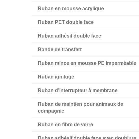
Ruban en mousse acrylique
Ruban PET double face
Ruban en mousse acrylique
Ruban adhésif double face
Ruban en mousse acrylique à haute
Ruban adhésif transparent double face pour
adhérence Amk
film PET
Bande de transfert
Ruban adhésif noir double face pour
Ruban mince en mousse PE imperméable
animaux de compagnie
Ruban ignifuge
Ruban adhésif double face pour animaux de
compagnie avec doublure rouge
Ruban d’interrupteur à membrane
Ruban de maintien pour animaux de
compagnie
Ruban en fibre de verre
Ruban adhésif double face avec doublure