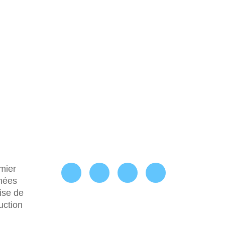
mier
nnées
ise de
uction