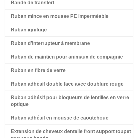
Bande de transfert
Ruban adhésif noir double face pour animaux de
compagnie
Ruban mince en mousse PE imperméable
Ruban adhésif double face pour animaux de
Ruban ignifuge
compagnie avec doublure rouge
Ruban d’interrupteur à membrane
Ruban de maintien pour animaux de compagnie
Ruban en fibre de verre
Ruban adhésif double face avec doublure rouge
Ruban adhésif pour bloqueurs de lentilles en verre
optique
Ruban adhésif en mousse de caoutchouc
Extension de cheveux dentelle front support toupet