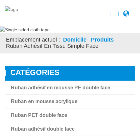
|
|
Emplacement actuel :
Domicile
Produits
Ruban Adhésif En Tissu Simple Face
CATÉGORIES
Ruban adhésif en mousse PE double face
Ruban en mousse acrylique
Ruban PET double face
Ruban en mousse acrylique
Ruban adhésif double face
Ruban en mousse acrylique à haute adhérence Amk
Ruban adhésif transparent double face pour film PET