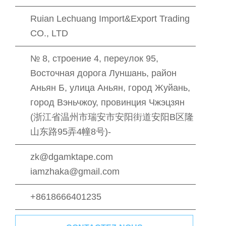
Ruian Lechuang Import&Export Trading
CO., LTD
№ 8, строение 4, переулок 95,
Восточная дорога Луншань, район
Аньян Б, улица Аньян, город Жуйань,
город Вэньчжоу, провинция Чжэцзян
(浙江省温州市瑞安市安阳街道安阳B区隆
山东路95弄4幢8号)-
zk@dgamktape.com
iamzhaka@gmail.com
+8618666401235