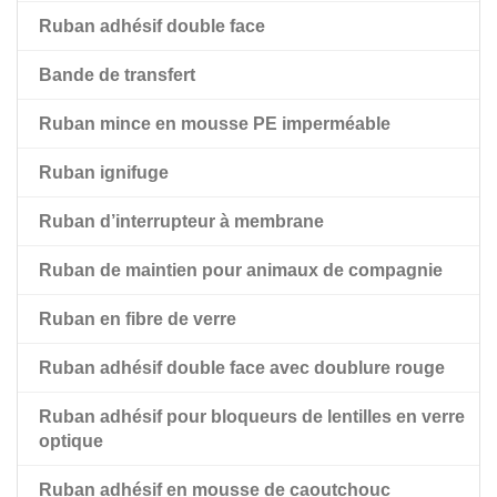
Ruban adhésif double face
Ruban en mousse acrylique à haute adhérence Amk
Ruban adhésif transparent double face pour film PET
Bande de transfert
Ruban adhésif noir double face pour animaux de
compagnie
Ruban mince en mousse PE imperméable
Ruban adhésif double face pour animaux de
Ruban ignifuge
compagnie avec doublure rouge
Ruban d’interrupteur à membrane
Ruban de maintien pour animaux de compagnie
Ruban en fibre de verre
Ruban adhésif double face avec doublure rouge
Ruban adhésif pour bloqueurs de lentilles en verre
optique
Ruban adhésif en mousse de caoutchouc