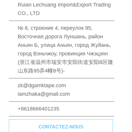
Ruian Lechuang Import&Export Trading
CO., LTD
№ 8, строение 4, переулок 95,
Восточная дорога Луншань, район
Аньян Б, улица Аньян, город Жуйань,
город Вэньчжоу, провинция Чжэцзян
(浙江省温州市瑞安市安阳街道安阳B区隆
山东路95弄4幢8号)-
zk@dgamktape.com
iamzhaka@gmail.com
+8618666401235
CONTACTEZ-NOUS