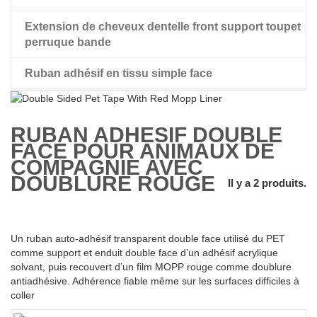
Extension de cheveux dentelle front support toupet
perruque bande
Ruban adhésif en tissu simple face
perruque ruban adhésif double face
RUBAN ADHÉSIF DOUBLE
FACE POUR ANIMAUX DE
COMPAGNIE AVEC
DOUBLURE ROUGE
Il y a 2 produits.
Un ruban auto-adhésif transparent double face utilisé du PET
comme support et enduit double face d’un adhésif acrylique
solvant, puis recouvert d’un film MOPP rouge comme doublure
antiadhésive. Adhérence fiable même sur les surfaces difficiles à
coller