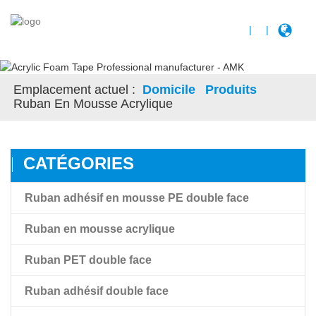
|
|
Emplacement actuel :
Domicile
Produits
Ruban En Mousse Acrylique
CATÉGORIES
Ruban adhésif en mousse PE double face
Ruban en mousse acrylique
Ruban PET double face
Ruban en mousse acrylique
Ruban adhésif double face
Ruban en mousse acrylique à haute adhérence Amk
Ruban adhésif transparent double face pour film PET