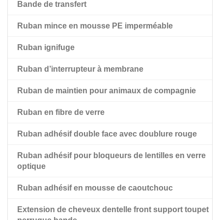
Bande de transfert
Ruban adhésif noir double face pour animaux de
compagnie
Ruban mince en mousse PE imperméable
Ruban adhésif double face pour animaux de
Ruban ignifuge
compagnie avec doublure rouge
Ruban d’interrupteur à membrane
Ruban de maintien pour animaux de compagnie
Ruban en fibre de verre
Ruban adhésif double face avec doublure rouge
Ruban adhésif pour bloqueurs de lentilles en verre
optique
Ruban adhésif en mousse de caoutchouc
Extension de cheveux dentelle front support toupet