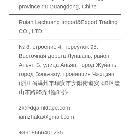
province du Guangdong, Chine
Ruian Lechuang Import&Export Trading
CO., LTD
№ 8, строение 4, переулок 95,
Восточная дорога Луншань, район
Аньян Б, улица Аньян, город Жуйань,
город Вэньчжоу, провинция Чжэцзян
(浙江省温州市瑞安市安阳街道安阳B区隆
山东路95弄4幢8号)-
zk@dgamktape.com
iamzhaka@gmail.com
+8618666401235