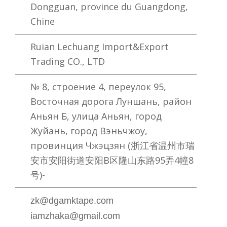
Dongguan, province du Guangdong,
Chine
Ruian Lechuang Import&Export
Trading CO., LTD
№ 8, строение 4, переулок 95,
Восточная дорога Луншань, район
Аньян Б, улица Аньян, город
Жуйань, город Вэньчжоу,
провинция Чжэцзян (浙江省温州市瑞
安市安阳街道安阳B区隆山东路95弄4幢8
号)-
zk@dgamktape.com
iamzhaka@gmail.com